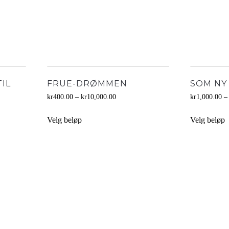
TIL
FRUE-DRØMMEN
SOM NY
kr
400.00
–
kr
10,000.00
kr
1,000.00
Dette
D
Velg beløp
Velg beløp
produktet
p
har
h
flere
f
varianter.
v
Alternativene
A
kan
k
velges
v
på
p
produktsiden
p