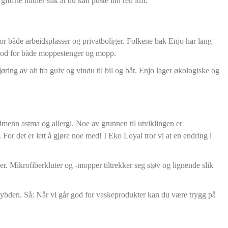
giftfrie midler slik at du kan puste inn ren luft.
for både arbeidsplasser og privatboliger. Folkene bak Enjo har lang
å god for både moppestenger og mopp.
ring av alt fra gulv og vindu til bil og båt. Enjo lager økologiske og
rdmenn astma og allergi. Noe av grunnen til utviklingen er
or det er lett å gjøre noe med! I Eko Loyal tror vi at en endring i
er. Mikrofiberkluter og -mopper tiltrekker seg støv og lignende slik
t i dybden. Så: Når vi går god for vaskeprodukter kan du være trygg på