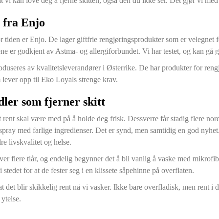
 at vi kan love deg å fjerne skitten, også den du ikke ser. Det gjør vi med 
 fra Enjo
or tiden er Enjo. De lager giftfrie rengjøringsprodukter som er velegnet 
ene er godkjent av Astma- og allergiforbundet. Vi har testet, og kan g
duseres av kvalitetsleverandører i Østerrike. De har produkter for rengjø
lever opp til Eko Loyals strenge krav.
dler som fjerner skitt
t rent skal være med på å holde deg frisk. Dessverre får stadig flere no
pray med farlige ingredienser. Det er synd, men samtidig en god nyhet. F
e livskvalitet og helse.
ver flere tiår, og endelig begynner det å bli vanlig å vaske med mikrofib
i stedet for at de fester seg i en klissete såpehinne på overflaten.
t at det blir skikkelig rent nå vi vasker. Ikke bare overfladisk, men ren
 ytelse.