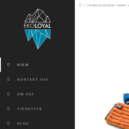
/
Hvilke produkter vasker 
HJEM
KONTAKT OSS
OM OSS
TJENESTER
BLOG