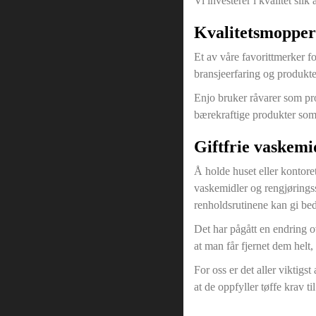
Vi investerer i kvalitet slik
Kvalitetsmopper
Et av våre favorittmerker f
bransjeerfaring og produkt
Enjo bruker råvarer som pro
bærekraftige produkter som 
Giftfrie vaskemi
Å holde huset eller kontore
vaskemidler og rengjøringss
renholdsrutinene kan gi bedr
Det har pågått en endring o
at man får fjernet dem helt, 
For oss er det aller viktigs
at de oppfyller tøffe krav til